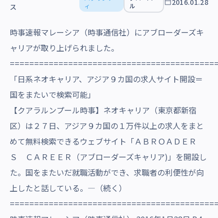
2016.01.28
沿革・受賞歴
ィ
ル
ス
時事速報マレーシア（時事通信社）にアブローダーズキ
ャリアが取り上げられました。
==========================================
「日系ネオキャリア、アジア９カ国の求人サイト開設＝
国をまたいで検索可能」
【クアラルンプール時事】ネオキャリア（東京都新宿
区）は２７日、アジア９カ国の１万件以上の求人をまと
めて無料検索できるウェブサイト「ＡＢＲＯＡＤＥＲ
Ｓ ＣＡＲＥＥＲ（アブローダーズキャリア)」を開設し
た。国をまたいだ就職活動ができ、求職者の利便性が向
上したと話している。―（続く）
==========================================