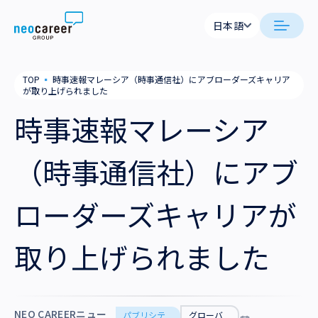
Skip to content
日本語
日本語
日本語
日本語
neocareer について
TOP
▪
時事速報マレーシア（時事通信社）にアブローダーズキャリア
English
English
が取り上げられました
代表メッセージ
事業内容
時事速報マレーシア
私たちの考え方
採用支援
企業情報
（時事通信社）にアブ
就労支援
会社概要
ニュース
ローダーズキャリアが
業務支援
役員一覧
サステナビリティ
取り上げられました
拠点一覧
採用情報
グループ会社
NEO CAREERニュー
パブリシテ
グローバ