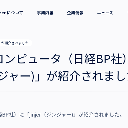
reer について
事業内容
企業情報
ニュース
セージ
採用支援
会社概要
ー)」が紹介されました
考え方
就労支援
役員一覧
 日経コンピュータ（日経BP社
業務支援
拠点一覧
ジンジャー)」が紹介されま
グループ会社
沿革・受賞歴
日経BP社）に「jinjer（ジンジャー)」が紹介されました。