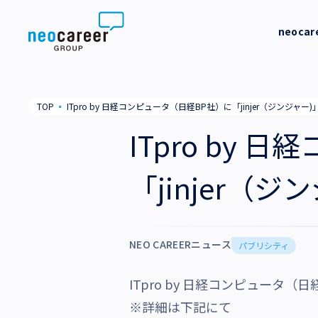
Skip to content
neoca
neocareer について
代表メッ
TOP
▪
ITpro by 日経コンピュータ（日経BP社）に「jinjer（ジンジャ
代表メッセージ
事業内容
私たちの
ITpro by
私たちの考え方
採用支援
企業情報
「jinjer（
就労支援
会社概要
ニュース
業務支援
役員一覧
NEO CAREERニュース
サステナビリティ
パブリシティ
拠点一覧
ITpro by 日経コンピュータ（
採用情報
グループ会社
※詳細は下記にて