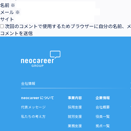
名前
※
メール
※
サイト
次回のコメントで使用するためブラウザーに自分の名前、
会社情報
neocareer について
事業内容
企業情報
代表メッセージ
採用支援
会社概要
私たちの考え方
就労支援
役員一覧
業務支援
拠点一覧