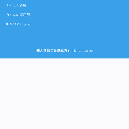
ナイス！介護
みんなの採用部
キャリアトラス
個人情報保護基本方針
| ©neo career