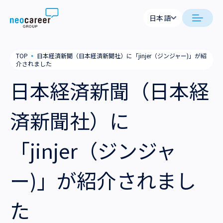
Skip to content
日本語
日本語
neocareer について
TOP
▪
日本経済新聞（日本経済新聞社）に「jinjer（ジンジャー)」が紹
English
介されました
代表メッセージ
事業内容
日本経済新聞（日本経
私たちの考え方
採用支援
企業情報
済新聞社）に
就労支援
会社概要
ニュース
「jinjer（ジンジャ
業務支援
役員一覧
サステナビリティ
ー)」が紹介されまし
拠点一覧
採用情報
た
グループ会社