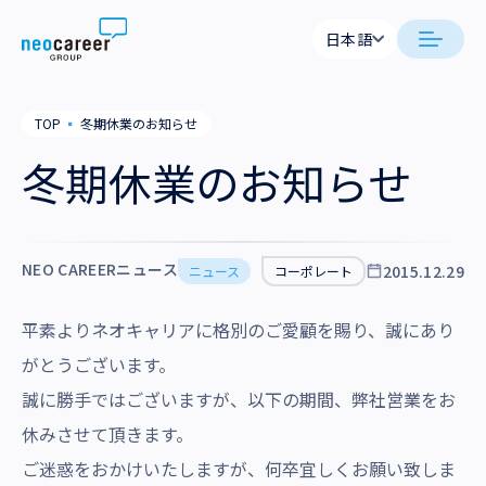
Skip to content
日本語
日本語
日本語
日本語
neocareer について
TOP
▪
冬期休業のお知らせ
English
English
冬期休業のお知らせ
代表メッセージ
事業内容
私たちの考え方
採用支援
企業情報
NEO CAREERニュース
2015.12.29
ニュース
コーポレート
就労支援
会社概要
ニュース
平素よりネオキャリアに格別のご愛顧を賜り、誠にあり
業務支援
役員一覧
サステナビリティ
がとうございます。
拠点一覧
誠に勝手ではございますが、以下の期間、弊社営業をお
採用情報
休みさせて頂きます。
グループ会社
ご迷惑をおかけいたしますが、何卒宜しくお願い致しま