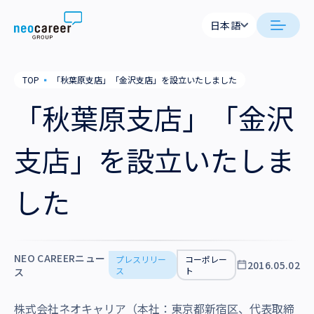
Skip to content
日本語
日本語
日本語
日本語
neocareer について
TOP
▪
「秋葉原支店」「金沢支店」を設立いたしました
English
English
「秋葉原支店」「金沢
代表メッセージ
事業内容
私たちの考え方
支店」を設立いたしま
採用支援
企業情報
就労支援
会社概要
した
ニュース
業務支援
役員一覧
サステナビリティ
拠点一覧
NEO CAREERニュー
プレスリリー
コーポレー
2016.05.02
採用情報
ス
ト
ス
グループ会社
株式会社ネオキャリア（本社：東京都新宿区、代表取締