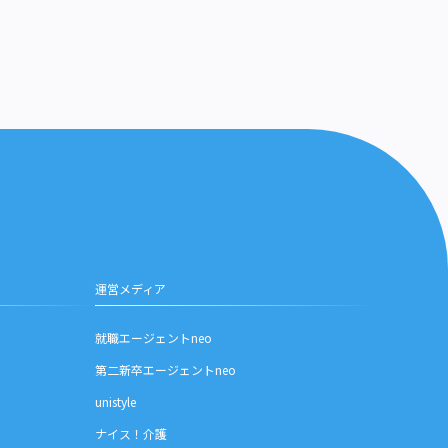
運営メディア
就職エージェントneo
第二新卒エージェントneo
unistyle
ナイス！介護