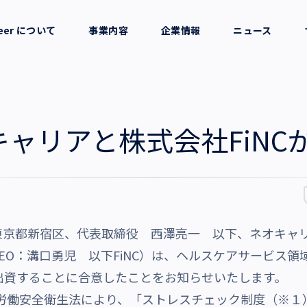
reer について
事業内容
企業情報
ニュース
セージ
採用支援
会社概要
考え方
就労支援
役員一覧
ャリアと株式会社FiNC
業務支援
拠点一覧
グループ会社
京都新宿区、代表取締役 西澤亮一 以下、ネオキャリア
沿革・受賞歴
EO：溝口勇児 以下FiNC）は、ヘルスケアサービス
に出資することに合意したことをお知らせいたします。
改正労働安全衛生法により、「ストレスチェック制度（※