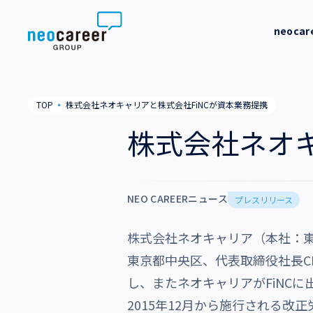
Skip to content
neoca
neocareer について
代表メッ
TOP
▪
株式会社ネオキャリアと株式会社FiNCが資本業務提携
代表メッセージ
事業内容
私たちの
株式会社ネオキ
私たちの考え方
採用支援
企業情報
就労支援
NEO CAREERニュース
会社概要
プレスリリース
ニュース
業務支援
役員一覧
株式会社ネオキャリア（本社：東
サステナビリティ
東京都中央区、代表取締役社長C
拠点一覧
し、またネオキャリアがFiNC
採用情報
グループ会社
2015年12月から施行される