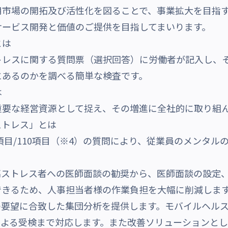
用市場の開拓及び活性化を図ることで、事業拡大を目指
サービス開発と価値のご提供を目指してまいります。
とは
トレスに関する質問票（選択回答）に労働者が記入し、
にあるのかを調べる簡単な検査です。
は
重要な経営資源として捉え、その増進に全社的に取り組
ストレス」とは
7項目/110項目（※4）の質問により、従業員のメンタ
高ストレス者への医師面談の勧奨から、医師面談の設定
できるため、人事担当者様の作業負担を大幅に削減しま
要望に合致した集団分析を提供します。モバイルヘルス
による受検まで対応します。また改善ソリューションと