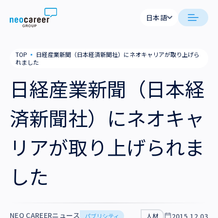
Skip to content
日本語
日本語
日本語
日本語
neocareer について
TOP
▪
日経産業新聞（日本経済新聞社）にネオキャリアが取り上げら
English
English
れました
代表メッセージ
事業内容
日経産業新聞（日本経
私たちの考え方
採用支援
企業情報
済新聞社）にネオキャ
就労支援
会社概要
ニュース
リアが取り上げられま
業務支援
役員一覧
サステナビリティ
した
拠点一覧
採用情報
グループ会社
NEO CAREERニュース
2015.12.03
パブリシティ
人材