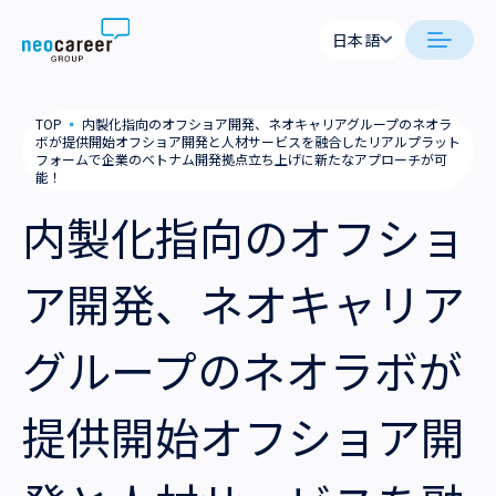
Skip to content
日本語
日本語
日本語
日本語
neocareer について
TOP
▪
内製化指向のオフショア開発、ネオキャリアグループのネオラ
English
English
ボが提供開始オフショア開発と人材サービスを融合したリアルプラット
フォームで企業のベトナム開発拠点立ち上げに新たなアプローチが可
代表メッセージ
事業内容
能！
内製化指向のオフショ
私たちの考え方
採用支援
企業情報
ア開発、ネオキャリア
就労支援
会社概要
ニュース
業務支援
グループのネオラボが
役員一覧
サステナビリティ
拠点一覧
提供開始オフショア開
採用情報
グループ会社