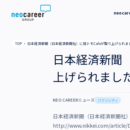
Skip to content
neoca
neocareer について
代表メッ
TOP
▪
日本経済新聞（日本経済新聞社）に就トモCafeが取り上げられま
代表メッセージ
事業内容
私たちの
日本経済新聞（
私たちの考え方
採用支援
企業情報
上げられまし
就労支援
会社概要
ニュース
業務支援
役員一覧
NEO CAREERニュース
サステナビリティ
パブリシティ
拠点一覧
日本経済新聞（日本経済新聞社）
採用情報
グループ会社
http://www.nikkei.com/artic