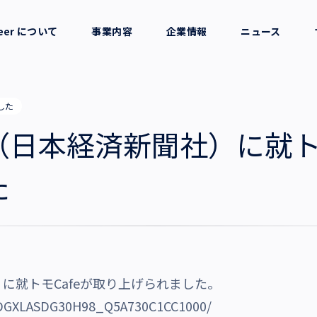
reer について
事業内容
企業情報
ニュース
セージ
採用支援
会社概要
した
考え方
就労支援
役員一覧
日本経済新聞社）に就トモ
業務支援
拠点一覧
た
グループ会社
沿革・受賞歴
に就トモCafeが取り上げられました。
le/DGXLASDG30H98_Q5A730C1CC1000/