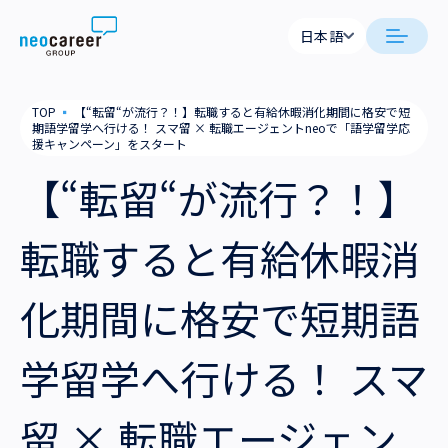
Skip to content
日本語
日本語
日本語
日本語
neocareer について
TOP
▪
【“転留“が流行？！】転職すると有給休暇消化期間に格安で短
English
English
期語学留学へ行ける！ スマ留 × 転職エージェントneoで「語学留学応
援キャンペーン」をスタート
代表メッセージ
事業内容
【“転留“が流行？！】
私たちの考え方
採用支援
企業情報
転職すると有給休暇消
就労支援
会社概要
ニュース
化期間に格安で短期語
業務支援
役員一覧
サステナビリティ
学留学へ行ける！ スマ
拠点一覧
採用情報
グループ会社
留 × 転職エージェン