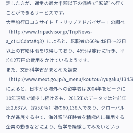
定した方が、通常の最大半額以下の価格で“転留”へ行く
ことができるサービスです。
大手旅行口コミサイト「トリップアドバイザー」の調べ
（
http://www.tripadvisor.jp/TripNews-
a_ctr.JCdata#q3
）によると、転職者の66%は8日～22日
以上の有給休暇を取得しており、45％は旅行に行き、平
均12万円の費用をかけているようです。
また、文部科学省がまとめた調査
（
http://www.mext.go.jp/a_menu/koutou/ryugaku/1345
によると、日本から海外への留学者は2004年をピークに
10年連続で減少し続けるも、2015年のデータでは対前年
比2,637人（約5.0％）増の60,138人であり、グローバル
化が進展する中で、海外留学経験者を積極的に採用する
企業の動きなどにより、留学を経験してみたいという