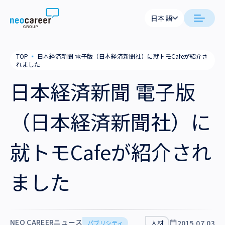
Skip to content
日本語
日本語
neocareer について
TOP
▪
日本経済新聞 電子版（日本経済新聞社）に就トモCafeが紹介さ
English
れました
代表メッセージ
事業内容
日本経済新聞 電子版
私たちの考え方
採用支援
企業情報
（日本経済新聞社）に
就労支援
会社概要
ニュース
就トモCafeが紹介され
業務支援
役員一覧
サステナビリティ
ました
拠点一覧
採用情報
グループ会社
NEO CAREERニュース
2015.07.03
パブリシティ
人材