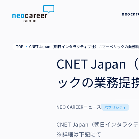
Skip to content
neoca
neocareer について
代表メッ
TOP
▪
CNET Japan（朝日インタラクティブ社）にマーベリックの業
代表メッセージ
事業内容
私たちの
CNET Ja
私たちの考え方
採用支援
企業情報
ックの業務提
就労支援
会社概要
ニュース
業務支援
役員一覧
NEO CAREERニュース
サステナビリティ
パブリシティ
拠点一覧
CNET Japan（朝日インタ
採用情報
グループ会社
※詳細は下記にて