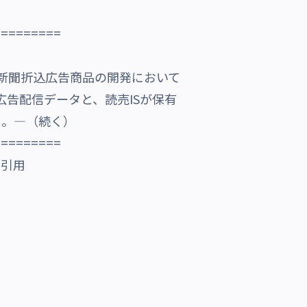
=========
、新聞折込広告商品の開発において
告配信データと、読売ISが保有
う。―（続く）
=========
り引用