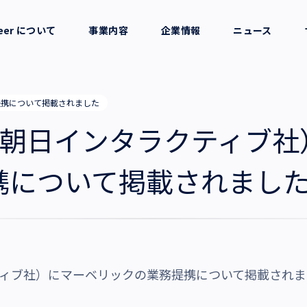
reer について
事業内容
企業情報
ニュース
セージ
採用支援
会社概要
務提携について掲載されました
考え方
就労支援
役員一覧
pan（朝日インタラクティブ
業務支援
拠点一覧
携について掲載されまし
グループ会社
沿革・受賞歴
ラクティブ社）にマーベリックの業務提携について掲載され