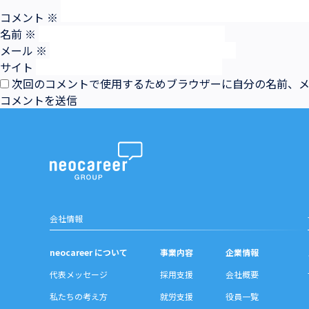
コメント
※
名前
※
メール
※
サイト
次回のコメントで使用するためブラウザーに自分の名前、
会社情報
neocareer について
事業内容
企業情報
代表メッセージ
採用支援
会社概要
私たちの考え方
就労支援
役員一覧