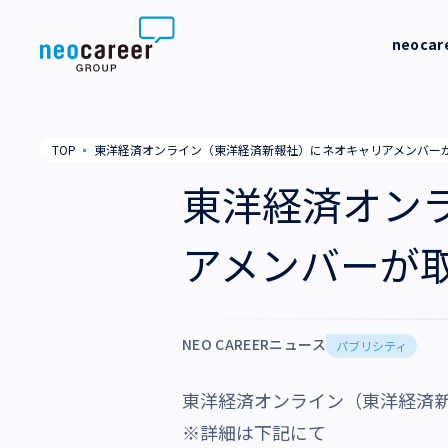
Skip to content
neoca
neocareer について
代表メッ
TOP
▪
東洋経済オンライン（東洋経済新報社）にネオキャリアメンバー
代表メッセージ
事業内容
私たちの
東洋経済オン
私たちの考え方
採用支援
企業情報
アメンバーが
就労支援
会社概要
ニュース
業務支援
役員一覧
NEO CAREERニュース
サステナビリティ
パブリシティ
拠点一覧
東洋経済オンライン（東洋経済
採用情報
グループ会社
※詳細は下記にて