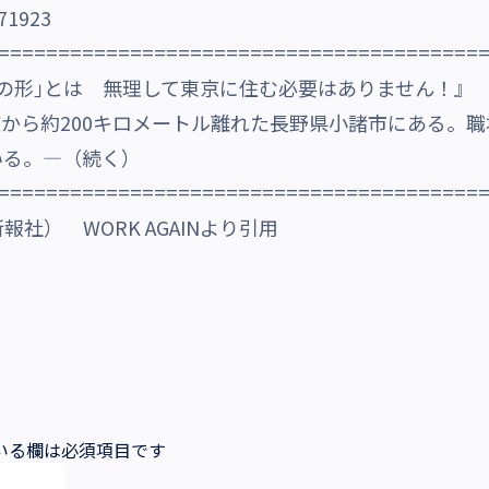
/71923
========================================
の形｣とは 無理して東京に住む必要はありません！』
東京から約200キロメートル離れた長野県小諸市にある。
いる。―（続く）
========================================
社） WORK AGAINより引用
いる欄は必須項目です