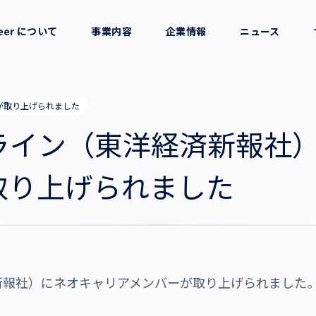
reer について
事業内容
企業情報
ニュース
セージ
採用支援
会社概要
が取り上げられました
考え方
就労支援
役員一覧
ライン（東洋経済新報社
業務支援
拠点一覧
取り上げられました
グループ会社
沿革・受賞歴
新報社）にネオキャリアメンバーが取り上げられました