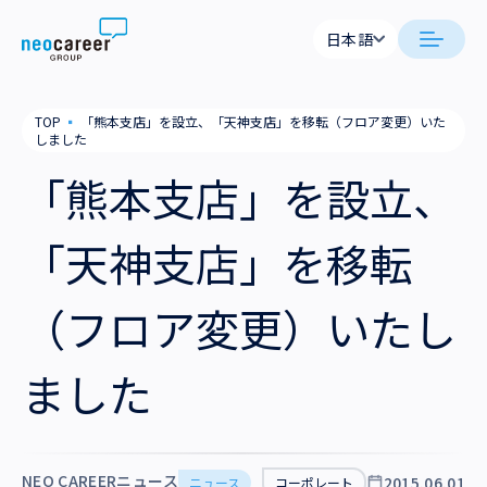
Skip to content
日本語
日本語
日本語
日本語
neocareer について
TOP
▪
「熊本支店」を設立、「天神支店」を移転（フロア変更）いた
English
English
しました
代表メッセージ
事業内容
「熊本支店」を設立、
私たちの考え方
採用支援
企業情報
「天神支店」を移転
就労支援
会社概要
ニュース
（フロア変更）いたし
業務支援
役員一覧
サステナビリティ
ました
拠点一覧
採用情報
グループ会社
NEO CAREERニュース
2015.06.01
ニュース
コーポレート