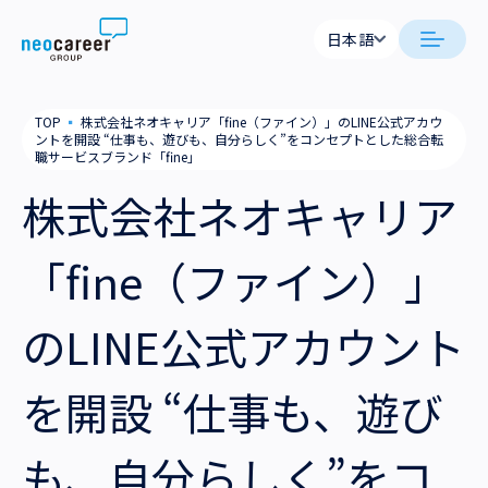
Skip to content
日本語
日本語
日本語
日本語
neocareer について
TOP
▪
株式会社ネオキャリア「fine（ファイン）」のLINE公式アカウ
English
English
ントを開設 “仕事も、遊びも、自分らしく”をコンセプトとした総合転
職サービスブランド「fine」
代表メッセージ
事業内容
株式会社ネオキャリア
私たちの考え方
採用支援
企業情報
「fine（ファイン）」
就労支援
会社概要
ニュース
のLINE公式アカウント
業務支援
役員一覧
サステナビリティ
を開設 “仕事も、遊び
拠点一覧
採用情報
グループ会社
も、自分らしく”をコ