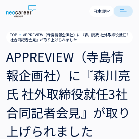
Skip to content
日本語
日本語
neocareer について
TOP
▪
APPREVIEW（寺島情報企画社）に『森川亮氏 社外取締役就任3
English
社合同記者会見』が取り上げられました
代表メッセージ
事業内容
APPREVIEW（寺島情
私たちの考え方
採用支援
企業情報
報企画社）に『森川亮
就労支援
会社概要
ニュース
氏 社外取締役就任3社
業務支援
役員一覧
サステナビリティ
合同記者会見』が取り
拠点一覧
採用情報
上げられました
グループ会社