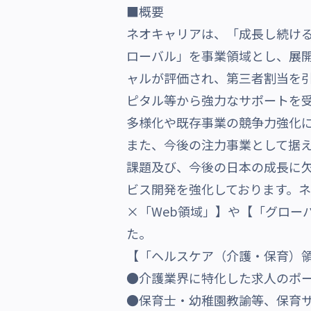
■概要
沿革・受賞歴
ネオキャリアは、「成長し続ける
ローバル」を事業領域とし、展開
ャルが評価され、第三者割当を引
ピタル等から強力なサポートを受
多様化や既存事業の競争力強化
また、今後の注力事業として据
課題及び、今後の日本の成長に
ビス開発を強化しております。
×「Web領域」】や【「グロー
た。
【「ヘルスケア（介護・保育）領
●介護業界に特化した求人のポータルサ
●保育士・幼稚園教諭等、保育サービス