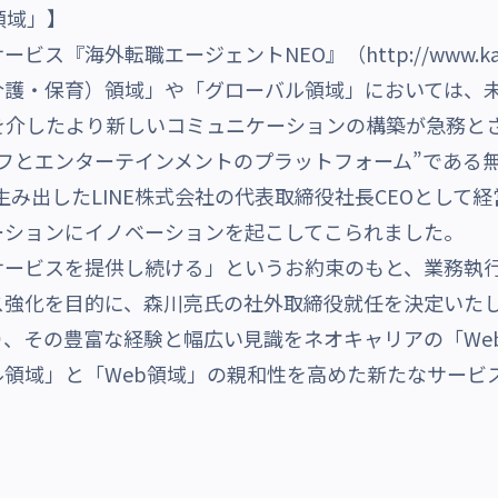
領域」】
海外転職エージェントNEO』（http://www.kaigai-
護・保育）領域」や「グローバル領域」においては、未
を介したより新しいコミュニケーションの構築が急務と
フとエンターテインメントのプラットフォーム”である
 」を生み出したLINE株式会社の代表取締役社長CEOとし
ーションにイノベーションを起こしてこられました。
サービスを提供し続ける」というお約束のもと、業務執
ス強化を目的に、森川亮氏の社外取締役就任を決定いた
、その豊富な経験と幅広い見識をネオキャリアの「We
領域」と「Web領域」の親和性を高めた新たなサービ
）