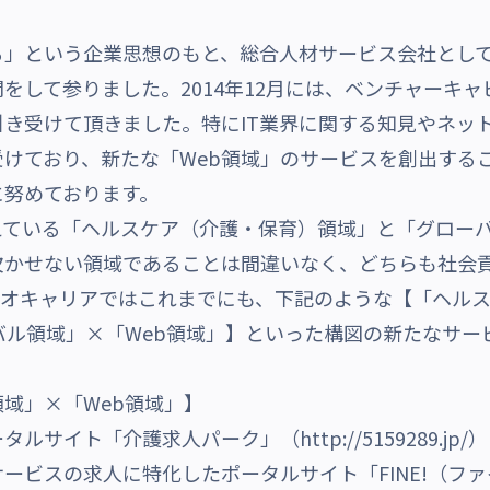
」という企業思想のもと、総合人材サービス会社として
をして参りました。2014年12月には、ベンチャーキ
き受けて頂きました。特にIT業界に関する知見やネッ
けており、新たな「Web領域」のサービスを創出する
に努めております。
えている「ヘルスケア（介護・保育）領域」と「グロー
欠かせない領域であることは間違いなく、どちらも社会
ネオキャリアではこれまでにも、下記のような【「ヘル
バル領域」×「Web領域」】といった構図の新たなサー
域」×「Web領域」】
イト「介護求人パーク」（http://5159289.jp/）
の求人に特化したポータルサイト「FINE!（ファイン）」（ht