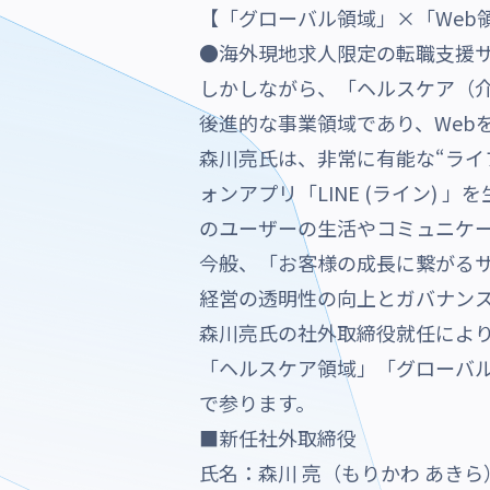
【「グローバル領域」×「Web
●海外現地求人限定の転職支援サービス『
しかしながら、「ヘルスケア（介
後進的な事業領域であり、Web
森川亮氏は、非常に有能な“ライ
ォンアプリ「LINE (ライン)
のユーザーの生活やコミュニケ
今般、「お客様の成長に繋がる
経営の透明性の向上とガバナン
森川亮氏の社外取締役就任により
「ヘルスケア領域」「グローバル
で参ります。
■新任社外取締役
氏名：森川 亮（もりかわ あきら