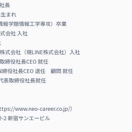
役社長
県生まれ
群情報学類情報工学専攻）卒業
株式会社 入社
社
ン株式会社（現LINE株式会社）入社
表取締役社長CEO 就任
表取締役社長CEO 退任 顧問 就任
式会社代表取締役社長就任
www.neo-career.co.jp/）
-2 新宿サンエービル