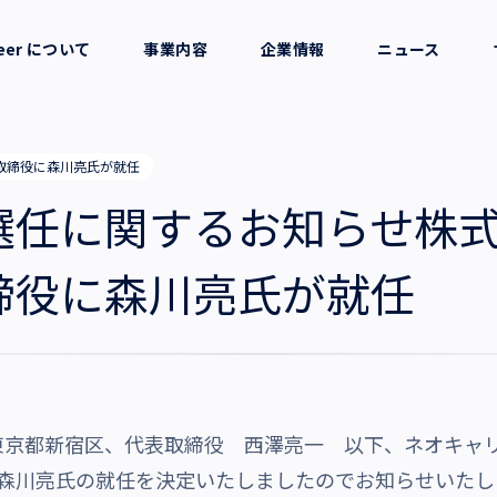
reer について
事業内容
企業情報
ニュース
セージ
採用支援
会社概要
取締役に森川亮氏が就任
考え方
就労支援
役員一覧
選任に関するお知らせ株
業務支援
拠点一覧
締役に森川亮氏が就任
グループ会社
沿革・受賞歴
東京都新宿区、代表取締役 西澤亮一 以下、ネオキャ
EO 森川亮氏の就任を決定いたしましたのでお知らせいた