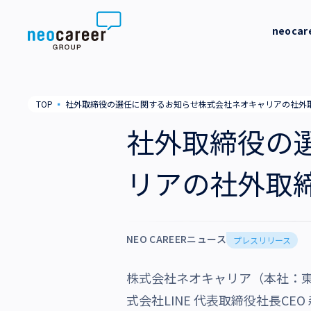
Skip to content
neoca
neocareer について
代表メッ
TOP
▪
社外取締役の選任に関するお知らせ株式会社ネオキャリアの社外
代表メッセージ
事業内容
私たちの
社外取締役の
私たちの考え方
採用支援
企業情報
リアの社外取
就労支援
会社概要
ニュース
業務支援
役員一覧
NEO CAREERニュース
サステナビリティ
プレスリリース
拠点一覧
株式会社ネオキャリア（本社：
採用情報
グループ会社
式会社LINE 代表取締役社長C