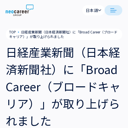
Skip to content
日本語
日本語
neocareer について
TOP
▪
日経産業新聞（日本経済新聞社）に「Broad Career（ブロード
English
キャリア）」が取り上げられました
代表メッセージ
事業内容
日経産業新聞（日本経
私たちの考え方
採用支援
企業情報
済新聞社）に「Broad
就労支援
会社概要
ニュース
Career（ブロードキャ
業務支援
役員一覧
サステナビリティ
リア）」が取り上げら
拠点一覧
採用情報
れました
グループ会社