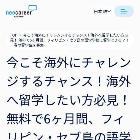
Skip to content
日本語
日本語
日本語
日本語
neocareer について
TOP
▪
今こそ海外にチャレンジするチャンス！海外へ留学したい方必
English
English
見！ 無料で6ヶ月間、フィリピン・セブ島の語学学校に留学できる？！
―春の留学生を募集－
代表メッセージ
事業内容
今こそ海外にチャレン
私たちの考え方
採用支援
企業情報
ジするチャンス！海外
就労支援
会社概要
ニュース
へ留学したい方必見！
業務支援
役員一覧
サステナビリティ
無料で6ヶ月間、フィ
拠点一覧
採用情報
グループ会社
リピン・セブ島の語学