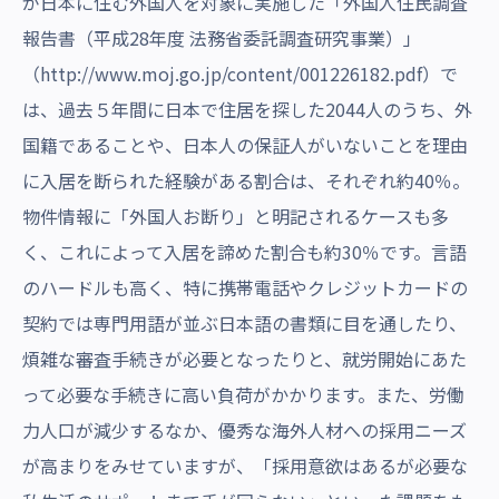
が日本に住む外国人を対象に実施した「外国人住民調査
報告書（平成28年度 法務省委託調査研究事業）」
（
http://www.moj.go.jp/content/001226182.pdf
）で
は、過去５年間に日本で住居を探した2044人のうち、外
国籍であることや、日本人の保証人がいないことを理由
に入居を断られた経験がある割合は、それぞれ約40％。
物件情報に「外国人お断り」と明記されるケースも多
く、これによって入居を諦めた割合も約30％です。言語
のハードルも高く、特に携帯電話やクレジットカードの
契約では専門用語が並ぶ日本語の書類に目を通したり、
煩雑な審査手続きが必要となったりと、就労開始にあた
って必要な手続きに高い負荷がかかります。また、労働
力人口が減少するなか、優秀な海外人材への採用ニーズ
が高まりをみせていますが、「採用意欲はあるが必要な