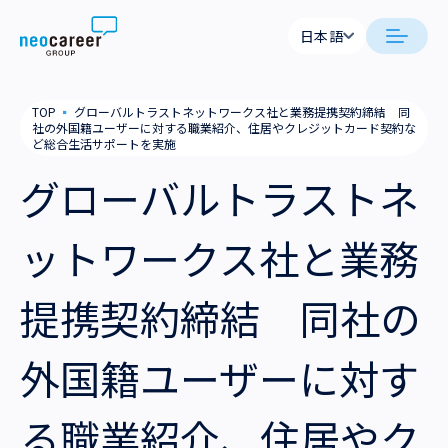
Skip to content
日本語
日本語
日本語
日本語
neocareer について
TOP
▪
グローバルトラストネットワークス社と業務提携契約締結 同
English
English
社の外国籍ユーザーに対する職業紹介、住居やクレジットカード契約な
ど総合生活サポートを実施
代表メッセージ
事業内容
グローバルトラストネ
私たちの考え方
採用支援
企業情報
ットワークス社と業務
就労支援
会社概要
ニュース
提携契約締結 同社の
業務支援
役員一覧
サステナビリティ
外国籍ユーザーに対す
拠点一覧
採用情報
グループ会社
る職業紹介、住居やク