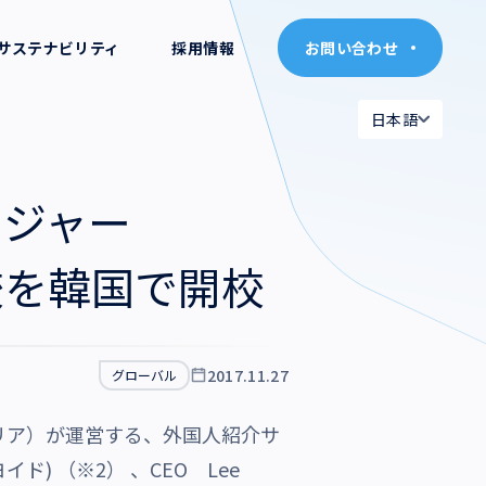
サステナビリティ
採用情報
お問い合わせ
お問い合わせ
日本語
日本語
日本語
日本語
ッジャー
English
English
校を韓国で開校
2017.11.27
グローバル
リア）が運営する、外国人紹介サ
ド) （※2） 、CEO Lee