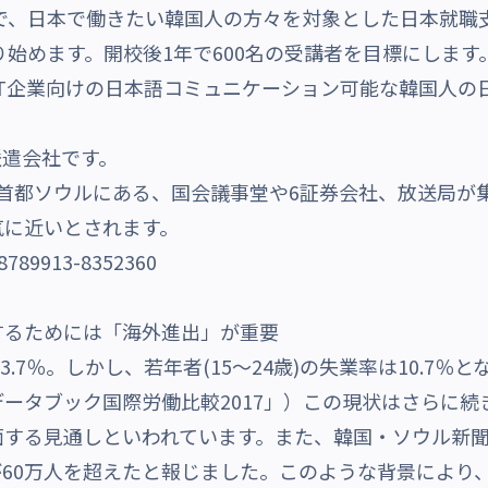
と共同で、日本で働きたい韓国人の方々を対象とした日本就
）より始めます。開校後1年で600名の受講者を目標にし
IT企業向けの日本語コミュニケーション可能な韓国人の
派遣会社です。
国の首都ソウルにある、国会議事堂や6証券会社、放送局
気に近いとされます。
するためには「海外進出」が重要
3.7％。しかし、若年者(15～24歳)の失業率は10.7
ータブック国際労働比較2017」）この現状はさらに続
する見通しといわれています。また、韓国・ソウル新聞は
が60万人を超えたと報じました。このような背景により