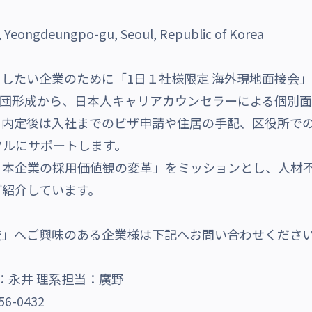
Yeongdeungpo-gu, Seoul, Republic of Korea
を採用したい企業のために「1日１社様限定 海外現地面接
集団形成から、日本人キャリアカウンセラーによる個別
、内定後は入社までのビザ申請や住居の手配、区役所で
タルにサポートします。
日本企業の採用価値観の変革」をミッションとし、人材
ご紹介しています。
援学校」へご興味のある企業様は下記へお問い合わせくださ
：永井 理系担当：廣野
56-0432