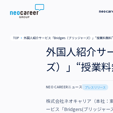
Skip to content
neoca
neocareer について
代表メッ
TOP
▪
外国人紹介サービス「Bridgers（ブリッジャーズ）」“授業料無
代表メッセージ
事業内容
私たちの
外国人紹介サー
私たちの考え方
採用支援
企業情報
ズ）」“授業
就労支援
会社概要
ニュース
業務支援
役員一覧
NEO CAREERニュース
サステナビリティ
プレスリリース
拠点一覧
株式会社ネオキャリア（本社：
採用情報
グループ会社
ービス「Bridgers(ブリッジャ