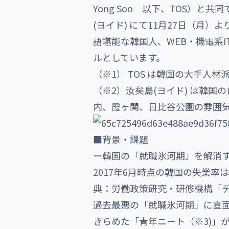
Yong Soo 以下、TOS）
沿革・受賞歴
(ヨイド) にて11月27日（月
語堪能な韓国人、WEB・機電系
ルとしています。
（※1） TOS は韓国の大手人材
（※2）汝矣島(ヨイド) は韓
内、霞ヶ関、日比谷公園の雰囲
■背景・課題
ー韓国の「就職氷河期」を解消
2017年6月時点の韓国の失業率は
典：労働政策研究・研修機構「デ
過去最悪の「就職氷河期」に直面
きらめた「青年ニート（※3)」