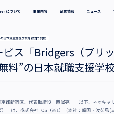
reer について
事業内容
企業情報
ニュース
セージ
採用支援
会社概要
料”の日本就職支援学校を韓国で開校
考え方
就労支援
役員一覧
ビス「Bridgers（ブリ
業務支援
拠点一覧
料無料”の日本就職支援学
グループ会社
沿革・受賞歴
東京都新宿区、代表取締役 西澤亮一 以下、ネオキャ
ーズ）」は、株式会社TOS（※1）（本社：韓国・汝矣島(ヨイ