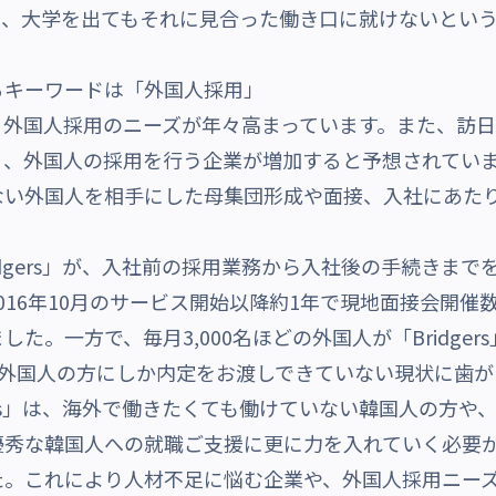
に、大学を出てもそれに見合った働き口に就けないとい
るキーワードは「外国人採用」
外国人採用のニーズが年々高まっています。また、訪日外
々、外国人の採用を行う企業が増加すると予想されてい
ない外国人を相手にした母集団形成や面接、入社にあた
idgers」が、入社前の採用業務から入社後の手続きま
16年10月のサービス開始以降約1年で現地面接会開催数3
た。一方で、毎月3,000名ほどの外国人が「Bridge
の外国人の方にしか内定をお渡しできていない現状に歯
gers」は、海外で働きたくても働けていない韓国人の方
優秀な韓国人への就職ご支援に更に力を入れていく必要
た。これにより人材不足に悩む企業や、外国人採用ニー