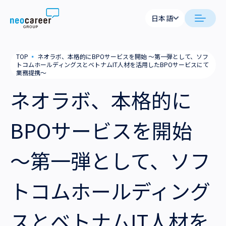
Skip to content
日本語
日本語
日本語
日本語
neocareer について
TOP
▪
ネオラボ、本格的にBPOサービスを開始 ～第一弾として、ソフ
English
English
トコムホールディングスとベトナムIT人材を活用したBPOサービスにて
業務提携～
代表メッセージ
事業内容
ネオラボ、本格的に
私たちの考え方
採用支援
企業情報
BPOサービスを開始
就労支援
会社概要
ニュース
～第一弾として、ソフ
業務支援
役員一覧
サステナビリティ
トコムホールディング
拠点一覧
採用情報
グループ会社
スとベトナムIT人材を