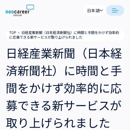
Skip to content
日本語
日本語
neocareer について
TOP
▪
日経産業新聞（日本経済新聞社）に時間と手間をかけず効率的
English
に応募できる新サービスが取り上げられました
代表メッセージ
事業内容
日経産業新聞（日本経
私たちの考え方
採用支援
企業情報
済新聞社）に時間と手
就労支援
会社概要
ニュース
間をかけず効率的に応
業務支援
役員一覧
サステナビリティ
募できる新サービスが
拠点一覧
採用情報
取り上げられました
グループ会社