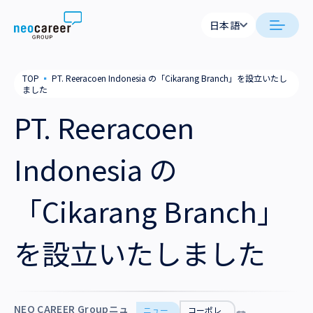
Skip to content
日本語
日本語
日本語
日本語
neocareer について
TOP
▪
PT. Reeracoen Indonesia の「Cikarang Branch」を設立いたし
English
English
ました
代表メッセージ
事業内容
PT. Reeracoen
私たちの考え方
採用支援
企業情報
Indonesia の
就労支援
会社概要
ニュース
「Cikarang Branch」
業務支援
役員一覧
サステナビリティ
を設立いたしました
拠点一覧
採用情報
グループ会社
NEO CAREER Groupニュ
ニュー
コーポレ