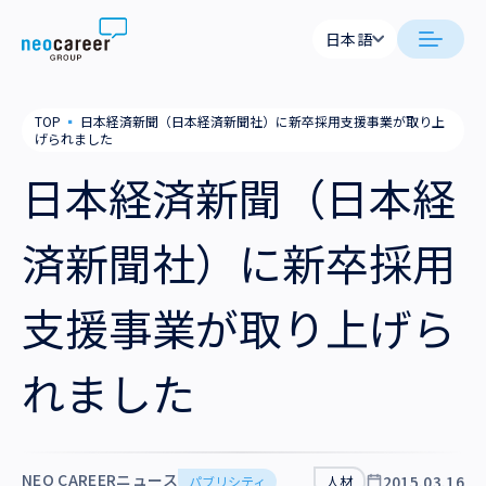
Skip to content
日本語
日本語
neocareer について
TOP
▪
日本経済新聞（日本経済新聞社）に新卒採用支援事業が取り上
English
げられました
代表メッセージ
事業内容
日本経済新聞（日本経
私たちの考え方
採用支援
企業情報
済新聞社）に新卒採用
就労支援
会社概要
ニュース
支援事業が取り上げら
業務支援
役員一覧
サステナビリティ
れました
拠点一覧
採用情報
グループ会社
NEO CAREERニュース
2015.03.16
パブリシティ
人材