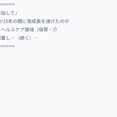
======
目指して」
ずか15年の間に急成長を遂げたのが
、ヘルスケア領域（保育・介
密着し―（続く）―
======