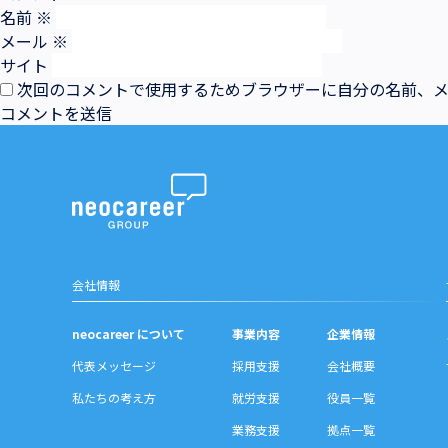
名前
※
メール
※
サイト
次回のコメントで使用するためブラウザーに自分の名前、
会社情報
neocareer について
事業内容
企業情報
代表メッセージ
採用支援
会社概要
私たちの考え方
就労支援
役員一覧
業務支援
拠点一覧