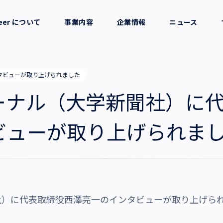
reer について
事業内容
企業情報
ニュース
セージ
採用支援
会社概要
タビューが取り上げられました
考え方
就労支援
役員一覧
ーナル（大学新聞社）に
業務支援
拠点一覧
ビューが取り上げられま
グループ会社
沿革・受賞歴
社）に代表取締役西澤亮一のインタビューが取り上げら