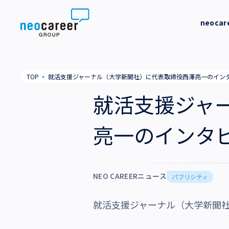
Skip to content
neoca
neocareer について
代表メッ
TOP
▪
就活支援ジャーナル（大学新聞社）に代表取締役西澤亮一のイン
代表メッセージ
事業内容
私たちの
就活支援ジャ
私たちの考え方
採用支援
企業情報
亮一のインタ
就労支援
会社概要
ニュース
業務支援
役員一覧
NEO CAREERニュース
サステナビリティ
パブリシティ
拠点一覧
就活支援ジャーナル（大学新聞
採用情報
グループ会社