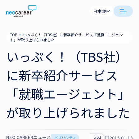
Skip to content
日本語
日本語
neocareer について
TOP
▪
いっぷく！（TBS社）に新卒紹介サービス「就職エージェン
English
ト」が取り上げられました
代表メッセージ
事業内容
いっぷく！（TBS社）
私たちの考え方
採用支援
企業情報
に新卒紹介サービス
就労支援
会社概要
ニュース
「就職エージェント」
業務支援
役員一覧
サステナビリティ
が取り上げられました
拠点一覧
採用情報
グループ会社
NEO CAREERニュース
2015.01.13
パブリシティ
人材