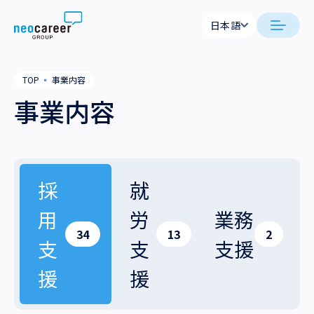
Skip to content
日本語
日本語
日本語
日本語
neocareer について
TOP
▪
事業内容
English
English
事業内容
代表メッセージ
事業内容
私たちの考え方
採用支援
企業情報
就労支援
採
就
会社概要
ニュース
用
労
業務
業務支援
役員一覧
サステナビリティ
34
13
2
支
支
支援
拠点一覧
採用情報
援
援
グループ会社