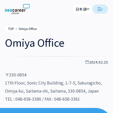
Skip to content
日本語
日本語
日本語
日本語
neocareer について
TOP
▪
Omiya Office
English
English
Omiya Office
代表メッセージ
事業内容
私たちの考え方
採用支援
企業情報
2024.02.25
就労支援
会社概要
ニュース
〒330-0854
業務支援
役員一覧
17th Floor, Sonic City Building, 1-7-5, Sakuragicho,
サステナビリティ
Omiya-ku, Saitama-shi, Saitama, 330-0854, Japan
拠点一覧
採用情報
TEL : 048-658-3380 / FAX : 048-658-3361
グループ会社