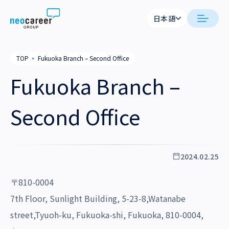
Skip to content
日本語
日本語
日本語
日本語
neocareer について
TOP
▪
Fukuoka Branch – Second Office
English
English
Fukuoka Branch –
代表メッセージ
事業内容
私たちの考え方
Second Office
採用支援
企業情報
就労支援
会社概要
ニュース
2024.02.25
業務支援
役員一覧
サステナビリティ
〒810-0004
拠点一覧
採用情報
7th Floor, Sunlight Building, 5-23-8,Watanabe
グループ会社
street,Tyuoh-ku, Fukuoka-shi, Fukuoka, 810-0004,