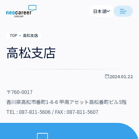
Skip to content
日本語
日本語
日本語
日本語
neocareer について
TOP
▪
高松支店
English
English
高松支店
代表メッセージ
事業内容
私たちの考え方
採用支援
企業情報
2024.01.22
就労支援
会社概要
ニュース
〒760-0017
業務支援
役員一覧
香川県高松市番町1-6-6 甲南アセット高松番町ビル5階
サステナビリティ
TEL :
087-811-5606
/ FAX : 087-811-5607
拠点一覧
採用情報
グループ会社