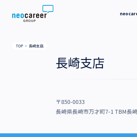
Skip to content
neoca
neocareer について
代表メッ
TOP
▪
長崎支店
代表メッセージ
事業内容
私たちの
長崎支店
私たちの考え方
採用支援
企業情報
就労支援
会社概要
ニュース
業務支援
〒850-0033
役員一覧
サステナビリティ
長崎県長崎市万才町7-1 TBM長
拠点一覧
採用情報
グループ会社