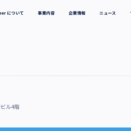
reer について
事業内容
企業情報
ニュース
セージ
採用支援
会社概要
考え方
就労支援
役員一覧
業務支援
拠点一覧
グループ会社
崎ビル4階
沿革・受賞歴