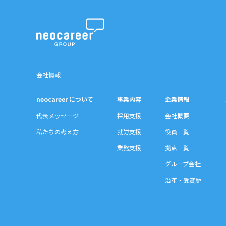
沿革・受賞歴
会社情報
neocareer について
事業内容
企業情報
代表メッセージ
採用支援
会社概要
私たちの考え方
就労支援
役員一覧
業務支援
拠点一覧
グループ会社
沿革・受賞歴