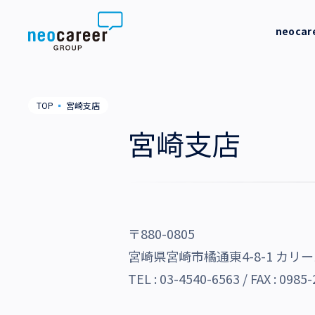
Skip to content
neoca
neocareer について
代表メッ
TOP
▪
宮崎支店
代表メッセージ
事業内容
私たちの
宮崎支店
私たちの考え方
採用支援
企業情報
就労支援
会社概要
ニュース
業務支援
〒880-0805
役員一覧
サステナビリティ
宮崎県宮崎市橘通東4-8-1 カリ
拠点一覧
TEL :
03-4540-6563
/ FAX : 0985
採用情報
グループ会社