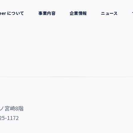
reer について
事業内容
企業情報
ニュース
セージ
採用支援
会社概要
考え方
就労支援
役員一覧
業務支援
拠点一覧
グループ会社
ーノ宮崎8階
沿革・受賞歴
-25-1172