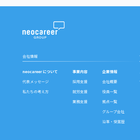
沿革・受賞歴
会社情報
neocareer について
事業内容
企業情報
代表メッセージ
採用支援
会社概要
私たちの考え方
就労支援
役員一覧
業務支援
拠点一覧
グループ会社
沿革・受賞歴