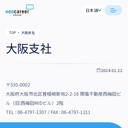
Skip to content
日本語
日本語
日本語
日本語
neocareer について
TOP
▪
大阪支社
English
English
大阪支社
代表メッセージ
事業内容
私たちの考え方
採用支援
企業情報
2024.01.22
就労支援
会社概要
ニュース
〒530-0002
業務支援
役員一覧
大阪府大阪市北区曽根崎新地2-2-16 関電不動産西梅田ビ
サステナビリティ
ル（旧:西梅田MIDビル）2階
拠点一覧
採用情報
TEL :
06-4797-1307
/ FAX : 06-4797-1211
グループ会社