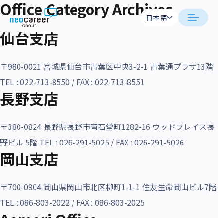
Office Category Archives
Skip to content
日本語
日本語
仙台支店
日本語
日本語
neocareer について
English
English
〒980-0021 宮城県仙台市青葉区中央3-2-1 青葉通プラザ13階
代表メッセージ
事業内容
TEL : 022-713-8550 / FAX : 022-713-8551
長野支店
私たちの考え方
採用支援
企業情報
〒380-0824 長野県長野市南石堂町1282-16 ウッドプレイス長
就労支援
会社概要
ニュース
野ビル 5階 TEL : 026-291-5025 / FAX : 026-291-5026
業務支援
岡山支店
役員一覧
サステナビリティ
拠点一覧
〒700-0904 岡山県岡山市北区柳町1-1-1 住友生命岡山ビル7階
採用情報
グループ会社
TEL : 086-803-2022 / FAX : 086-803-2025