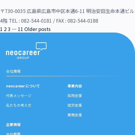
〒730-0035 広島県広島市中区本通6-11 明治安田生命本通ビル
4階 TEL : 082-544-0181 / FAX : 082-544-0188
投
1
2
3
…
11
Older posts
稿
の
ペ
ー
ジ
送
会社情報
り
neocareer について
事業内容
代表メッセージ
採用支援
私たちの考え方
就労支援
業務支援
企業情報
会社概要