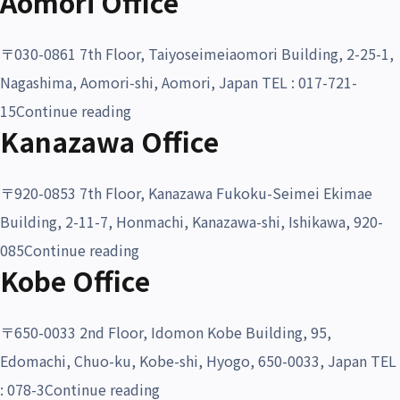
Aomori Office
沿革・受賞歴
〒030-0861 7th Floor, Taiyoseimeiaomori Building, 2-25-1,
Nagashima, Aomori-shi, Aomori, Japan TEL : 017-721-
“Aomori Office”
15
Continue reading
Kanazawa Office
〒920-0853 7th Floor, Kanazawa Fukoku-Seimei Ekimae
Building, 2-11-7, Honmachi, Kanazawa-shi, Ishikawa, 920-
“Kanazawa Office”
085
Continue reading
Kobe Office
〒650-0033 2nd Floor, Idomon Kobe Building, 95,
Edomachi, Chuo-ku, Kobe-shi, Hyogo, 650-0033, Japan TEL
“Kobe Office”
: 078-3
Continue reading