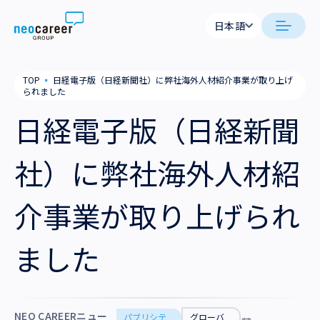
Skip to content
日本語
日本語
neocareer について
TOP
▪
日経電子版（日経新聞社）に弊社海外人材紹介事業が取り上げ
English
られました
代表メッセージ
事業内容
日経電子版（日経新聞
私たちの考え方
採用支援
企業情報
社）に弊社海外人材紹
就労支援
会社概要
ニュース
介事業が取り上げられ
業務支援
役員一覧
サステナビリティ
ました
拠点一覧
採用情報
グループ会社
NEO CAREERニュー
パブリシテ
グローバ