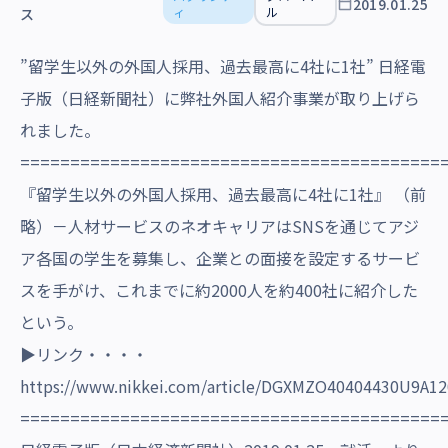
2019.01.25
沿革・受賞歴
ィ
ル
ス
”留学生以外の外国人採用、過去最高に4社に1社” 日経電
子版（日経新聞社）に弊社外国人紹介事業が取り上げら
れました。
==========================================
『留学生以外の外国人採用、過去最高に4社に1社』 （前
略）－人材サービスのネオキャリアはSNSを通じてアジ
ア各国の学生を募集し、企業との面接を設定するサービ
スを手がけ、これまでに約2000人を約400社に紹介した
という。
▶リンク・・・・
https://www.nikkei.com/article/DGXMZO40404430U9A1
==========================================