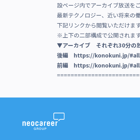
設ページ内でアーカイブ放送を
沿革・受賞歴
最新テクノロジー、近い将来の
下記リンクから閲覧いただけま
※上下の二部構成で公開されま
▼アーカイブ それぞれ30分の
後編
https://konokuni.jp/#al
前編
https://konokuni.jp/#al
========================