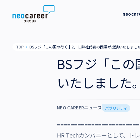
Skip to content
neoca
neocareer について
代表メッ
TOP
▪
BSフジ「この国の行く末2」に弊社代表の西澤が出演いたしまし
代表メッセージ
事業内容
私たちの
BSフジ「こ
私たちの考え方
採用支援
企業情報
いたしました
就労支援
会社概要
ニュース
業務支援
役員一覧
NEO CAREERニュース
サステナビリティ
パブリシティ
拠点一覧
========================
採用情報
グループ会社
HR Techカンパニーとして、