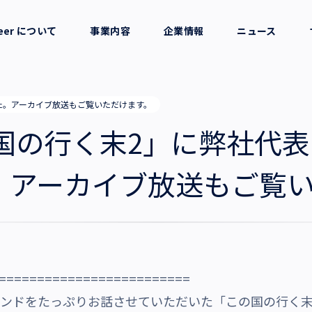
reer について
事業内容
企業情報
ニュース
セージ
採用支援
会社概要
た。アーカイブ放送もご覧いただけます。
考え方
就労支援
役員一覧
の国の行く末2」に弊社代
業務支援
拠点一覧
。アーカイブ放送もご覧
グループ会社
沿革・受賞歴
=========================
トレンドをたっぷりお話させていただいた「この国の行く末