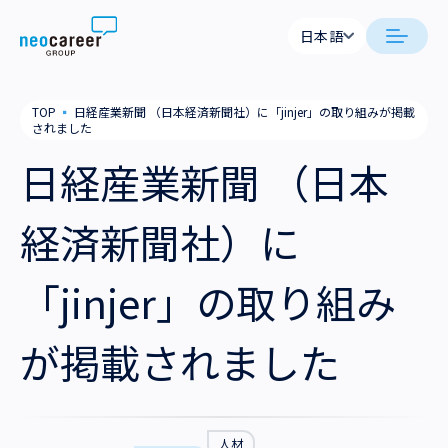
Skip to content
日本語
日本語
日本語
日本語
neocareer について
TOP
▪
日経産業新聞 （日本経済新聞社）に「jinjer」の取り組みが掲載
English
English
されました
代表メッセージ
事業内容
日経産業新聞 （日本
私たちの考え方
採用支援
企業情報
経済新聞社）に
就労支援
会社概要
ニュース
「jinjer」の取り組み
業務支援
役員一覧
サステナビリティ
が掲載されました
拠点一覧
採用情報
グループ会社
人材