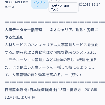
NEO CAREERニ
パブリシ
沿革・受賞歴
2018.12.14
メディア（HR
ティ
ュース
Tech）
==========================================
人事データを一括管理 ネオキャリア、勤怠・労務に
やる気追加
人材サービスのネオキャリアは人事管理サービスを強化
する。勤怠管理と労務管理が可能な従来のシステムに、
「モチベーション管理」など4種類の新しい機能を加え
た。より幅広い人事データを一括して扱えるようにし
て、人事管理の質と効率を高める。－（続く）
==========================================
日経産業新聞 (日本経済新聞社) 15面・働き方 2018年
12月14日より引用