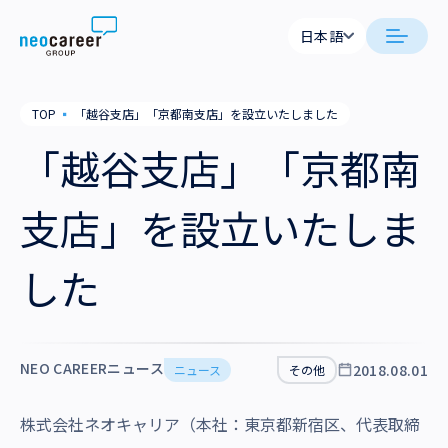
Skip to content
日本語
日本語
日本語
日本語
neocareer について
TOP
▪
「越谷支店」「京都南支店」を設立いたしました
English
English
「越谷支店」「京都南
代表メッセージ
事業内容
私たちの考え方
支店」を設立いたしま
採用支援
企業情報
就労支援
会社概要
した
ニュース
業務支援
役員一覧
サステナビリティ
拠点一覧
NEO CAREERニュース
2018.08.01
ニュース
その他
採用情報
グループ会社
株式会社ネオキャリア（本社：東京都新宿区、代表取締