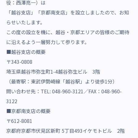
役：西澤亮一）は
沿革・受賞歴
「越谷支店」「京都南支店」を設立しましたので、お知
らせいたします。
この度の設立を機に、越谷・京都エリアの皆様のご期待
に沿えるよう一層努力して参ります。
■越谷支店の概要
〒343-0808
埼玉県越谷市弥生町1-4越谷弥生ビル 3階
（最寄駅：東武伊勢崎線「越谷駅」より徒歩1分）
問い合わせ先：TEL: 048-960-3121／FAX：048-960-
3122
■京都南支店の概要
〒612-8081
京都府京都市伏見区新町 5丁目493イケモトビル 2階