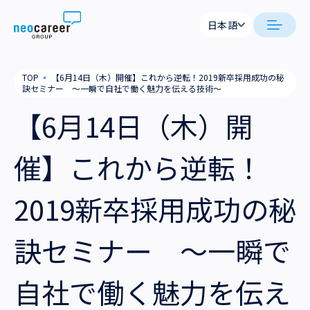
Skip to content
日本語
日本語
日本語
日本語
neocareer について
TOP
▪
【6月14日（木）開催】これから逆転！2019新卒採用成功の秘
English
English
訣セミナー ～一瞬で自社で働く魅力を伝える技術～
代表メッセージ
事業内容
【6月14日（木）開
私たちの考え方
採用支援
企業情報
催】これから逆転！
就労支援
会社概要
ニュース
2019新卒採用成功の秘
業務支援
役員一覧
サステナビリティ
訣セミナー ～一瞬で
拠点一覧
採用情報
自社で働く魅力を伝え
グループ会社