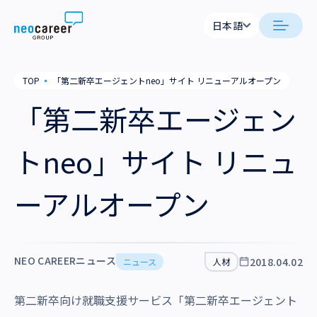
Skip to content
日本語
日本語
日本語
日本語
neocareer について
TOP
▪
「第二新卒エージェントneo」サイト リニューアルオープン
English
English
「第二新卒エージェン
代表メッセージ
事業内容
私たちの考え方
トneo」サイト リニュ
採用支援
企業情報
就労支援
会社概要
ーアルオープン
ニュース
業務支援
役員一覧
サステナビリティ
拠点一覧
NEO CAREERニュース
2018.04.02
ニュース
人材
採用情報
グループ会社
第二新卒向け就職支援サービス「第二新卒エージェント