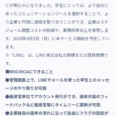
とが明らかになりました。学生にとっては、より自分に
あったコミュニケーションツールを選択することで、よ
り企業と円滑に連絡を取り合うことができ、企業はスケ
ジュール調整コストの削減や、業務効率向上を実現しま
す。2018年4月2日（月）に本サービス開始を予定してい
ます。
※「LINE」 は、LINE 株式会社の商標または登録商標で
す。
■
MOCHICA
にできること
●管理画面上で、
LINE
やメールを使った学生とのメッセ
ージのやり取りが可能
●面接官
単位で
アカウント発行ができ
、
選考内容の
フィ
ードバックなど面接官毎にタイムリーに更新が可能
●企業独自の選考の流れに沿って自由にフラグの設定が