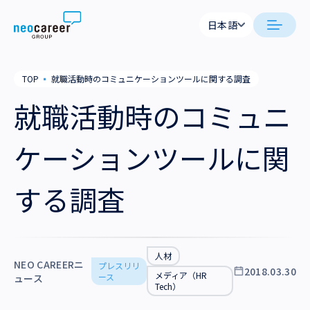
Skip to content
日本語
日本語
日本語
日本語
neocareer について
TOP
▪
就職活動時のコミュニケーションツールに関する調査
English
English
就職活動時のコミュニ
代表メッセージ
事業内容
私たちの考え方
ケーションツールに関
採用支援
企業情報
就労支援
会社概要
する調査
ニュース
業務支援
役員一覧
サステナビリティ
拠点一覧
人材
NEO CAREERニ
プレスリリ
採用情報
2018.03.30
メディア（HR
ース
ュース
グループ会社
Tech）