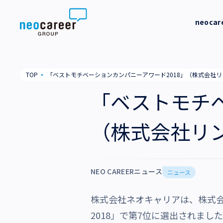
Skip to content
neoca
neocareer について
代表メッ
TOP
▪
「ベストモチベーションカンパニーアワード2018」（株式会社
代表メッセージ
事業内容
私たちの
「ベストモチベ
私たちの考え方
採用支援
企業情報
（株式会社リ
就労支援
会社概要
ニュース
業務支援
役員一覧
NEO CAREERニュース
サステナビリティ
ニュース
拠点一覧
株式会社ネオキャリアは、株式
採用情報
グループ会社
2018」で第7位に選出されま