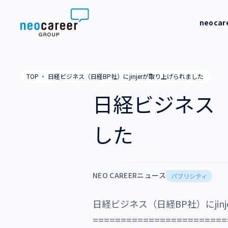
Skip to content
neoca
neocareer について
代表メッ
TOP
▪
日経ビジネス（日経BP社）にjinjerが取り上げられました
代表メッセージ
事業内容
私たちの
日経ビジネス（
私たちの考え方
採用支援
企業情報
した
就労支援
会社概要
ニュース
業務支援
役員一覧
NEO CAREERニュース
サステナビリティ
パブリシティ
拠点一覧
日経ビジネス（日経BP社）にjin
採用情報
グループ会社
========================