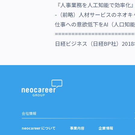
『人事業務を人工知能で効率化
沿革・受賞歴
-（前略）人材サービスのネオキャ
仕事への意欲低下をAI（人口知
========================
日経ビジネス（日経BP社）2018
会社情報
neocareer について
事業内容
企業情報