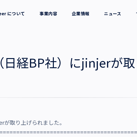
reer について
事業内容
企業情報
ニュース
セージ
採用支援
会社概要
考え方
就労支援
役員一覧
日経BP社）にjinjerが
業務支援
拠点一覧
グループ会社
沿革・受賞歴
jerが取り上げられました。
========================================