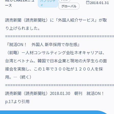
NEO CAREERニュ
パブリシテ
2018.01.31
沿革・受賞歴
ィ
ース
グローバル
読売新聞（読売新聞社）に「外国人紹介サービス」が取
り上げられました。
==========================================
『就活ON！ 外国人 新卒採用で存在感』
（前略）－⼈材コンサルティング会社ネオキャリアは、
台湾とベトナム、韓国で⽇本企業と現地の⼤学⽣らの⾯
接会を実施し、この１年で３００社が１２００⼈を採
⽤。―（続く）
==========================================
読売新聞（読売新聞社）2018.01.30 朝刊 就活ON！
p.17より引用