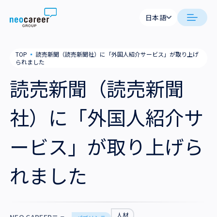
Skip to content
日本語
日本語
neocareer について
TOP
▪
読売新聞（読売新聞社）に「外国人紹介サービス」が取り上げ
English
られました
代表メッセージ
事業内容
読売新聞（読売新聞
私たちの考え方
採用支援
企業情報
社）に「外国人紹介サ
就労支援
会社概要
ニュース
ービス」が取り上げら
業務支援
役員一覧
サステナビリティ
れました
拠点一覧
採用情報
グループ会社
人材