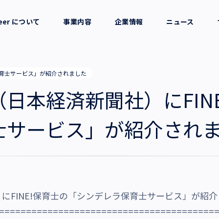
reer について
事業内容
企業情報
ニュース
セージ
採用支援
会社概要
保育士サービス」が紹介されました
考え方
就労支援
役員一覧
日本経済新聞社）にFIN
業務支援
拠点一覧
士サービス」が紹介され
グループ会社
沿革・受賞歴
にFINE!保育士の「シンデレラ保育士サービス」が紹
========================================