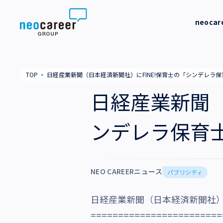
Skip to content
neoca
neocareer について
代表メッ
TOP
▪
日経産業新聞（日本経済新聞社）にFINE!保育士の「シンデレラ
代表メッセージ
事業内容
私たちの
日経産業新聞（
私たちの考え方
採用支援
企業情報
ンデレラ保育
就労支援
会社概要
ニュース
業務支援
役員一覧
NEO CAREERニュース
サステナビリティ
パブリシティ
拠点一覧
日経産業新聞（日本経済新聞社）
採用情報
グループ会社
========================