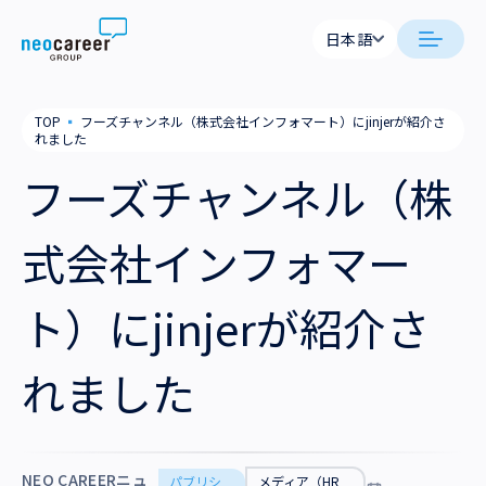
Skip to content
日本語
日本語
日本語
日本語
neocareer について
TOP
▪
フーズチャンネル（株式会社インフォマート）にjinjerが紹介さ
English
English
れました
代表メッセージ
事業内容
フーズチャンネル（株
私たちの考え方
採用支援
企業情報
式会社インフォマー
就労支援
会社概要
ニュース
ト）にjinjerが紹介さ
業務支援
役員一覧
サステナビリティ
れました
拠点一覧
採用情報
グループ会社
NEO CAREERニュ
パブリシ
メディア（HR