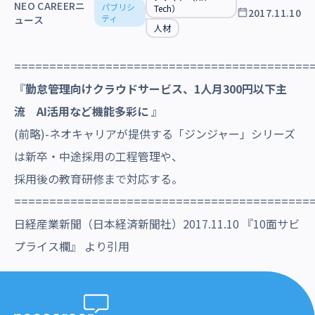
NEO CAREERニ
パブリシ
沿革・受賞歴
Tech）
2017.11.10
ティ
ュース
人材
==========================================
『
勤怠管理向けクラウドサービス、1人月300円以下主
流 AI活用など機能多彩に
』
(前略)-ネオキャリアが提供する「ジンジャー」シリーズ
は新卒・中途採用の工程管理や、
採用後の教育研修まで対応する。
==========================================
日経産業新聞（日本経済新聞社）2017.11.10 『10面サビ
プライス欄』 より引用