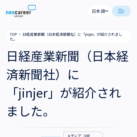
Skip to content
日本語
日本語
日本語
日本語
neocareer について
TOP
▪
日経産業新聞（日本経済新聞社）に「jinjer」が紹介されまし
English
English
た。
代表メッセージ
事業内容
日経産業新聞（日本経
私たちの考え方
採用支援
企業情報
済新聞社）に
就労支援
会社概要
ニュース
「jinjer」が紹介され
業務支援
役員一覧
サステナビリティ
ました。
拠点一覧
採用情報
グループ会社
メディア（HR