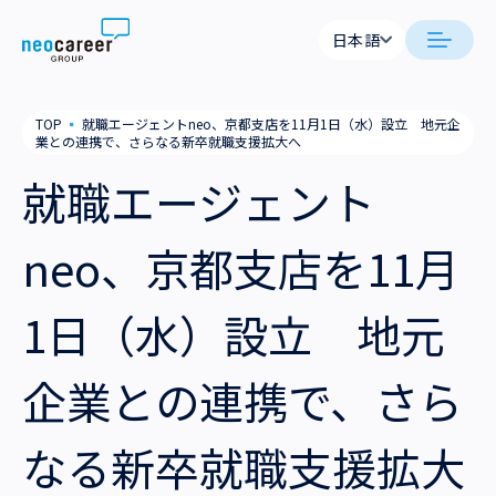
Skip to content
日本語
日本語
日本語
日本語
neocareer について
TOP
▪
就職エージェントneo、京都支店を11月1日（水）設立 地元企
English
English
業との連携で、さらなる新卒就職支援拡大へ
代表メッセージ
事業内容
就職エージェント
私たちの考え方
採用支援
企業情報
neo、京都支店を11月
就労支援
会社概要
ニュース
1日（水）設立 地元
業務支援
役員一覧
サステナビリティ
企業との連携で、さら
拠点一覧
採用情報
なる新卒就職支援拡大
グループ会社