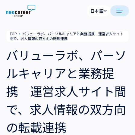
Skip to content
日本語
日本語
日本語
日本語
neocareer について
TOP
▪
バリューラボ、パーソルキャリアと業務提携 運営求人サイト
English
English
間で、求人情報の双方向の転載連携
代表メッセージ
事業内容
バリューラボ、パーソ
私たちの考え方
採用支援
企業情報
ルキャリアと業務提
就労支援
会社概要
ニュース
携 運営求人サイト間
業務支援
役員一覧
サステナビリティ
で、求人情報の双方向
拠点一覧
採用情報
の転載連携
グループ会社