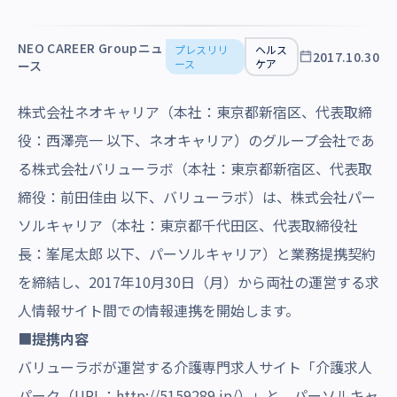
沿革・受賞歴
NEO CAREER Groupニュ
プレスリリ
ヘルス
2017.10.30
ース
ケア
ース
株式会社ネオキャリア（本社：東京都新宿区、代表取締
役：西澤亮一 以下、ネオキャリア）のグループ会社であ
る株式会社バリューラボ（本社：東京都新宿区、代表取
締役：前田佳由 以下、バリューラボ）は、株式会社パー
ソルキャリア（本社：東京都千代田区、代表取締役社
長：峯尾太郎 以下、パーソルキャリア）と業務提携契約
を締結し、2017年10月30日（月）から両社の運営する求
人情報サイト間での情報連携を開始します。
■
提携内容
バリューラボが運営する介護専門求人サイト「介護求人
パーク（URL：
http://5159289.jp
/
）」と、パーソルキャ